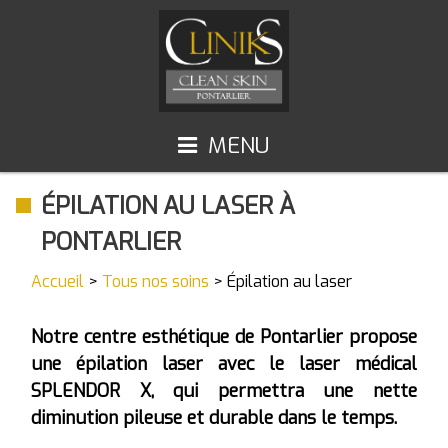
MENU
ACCUEIL
TOUS NOS SOINS
ÉPILATION AU LASER À
Épilation au laser
ACCÈS ET HORAIRES
PONTARLIER
Raffermissement du visage et du corps
CONTACT
Accueil
>
Tous nos soins
> Épilation au laser
Silhouette et cellulite
Aquapeel 4
Notre centre esthétique de Pontarlier propose
une
épilation laser
avec le laser médical
JetPeel
SPLENDOR X
, qui permettra une nette
Microneedling Exosomes - PDRN
diminution pileuse et durable dans le temps.
Protocoles KLERESCA - LUMIXA