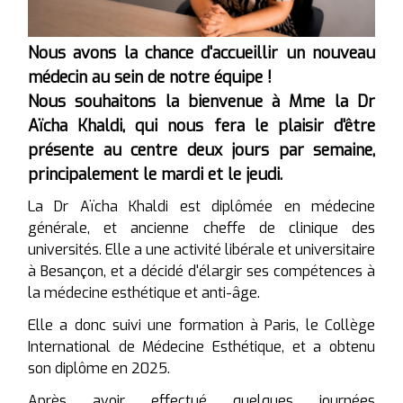
Les soins RENATA FRANÇA
Nous avons la chance d'accueillir un nouveau
Photobiomodulation par LED
médecin au sein de notre équipe !
Peeling léger
Nous souhaitons la bienvenue à Mme la Dr
Programmes de soins spéciaux
Aïcha Khaldi, qui nous fera le plaisir d'être
présente au centre deux jours par semaine,
principalement le mardi et le jeudi.
La Dr Aïcha Khaldi est diplômée en médecine
générale, et ancienne cheffe de clinique des
universités. Elle a une activité libérale et universitaire
à Besançon, et a décidé d'élargir ses compétences à
la médecine esthétique et anti-âge.
Elle a donc suivi une formation à Paris, le Collège
International de Médecine Esthétique, et a obtenu
son diplôme en 2025.
Après avoir effectué quelques journées