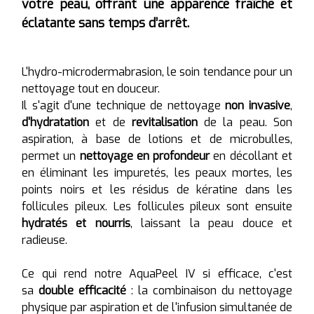
votre peau, offrant une apparence fraîche et
Les soins RENATA FRANÇA
éclatante sans temps d’arrêt.
Photobiomodulation par LED
Peeling léger
L'hydro-microdermabrasion, le soin tendance pour un
nettoyage tout en douceur.
Programmes de soins spéciaux
Il s'agit d'une technique de nettoyage
non invasive
,
d'hydratation
et de
revitalisation
de la peau. Son
aspiration, à base de lotions et de microbulles,
permet un
nettoyage en profondeur
en décollant et
en éliminant les impuretés, les peaux mortes, les
points noirs et les résidus de kératine dans les
follicules pileux. Les follicules pileux sont ensuite
hydratés et nourris
, laissant la peau douce et
radieuse.
Ce qui rend notre AquaPeel IV si efficace, c'est
sa
double efficacité
: la combinaison du nettoyage
physique par aspiration et de l'infusion simultanée de