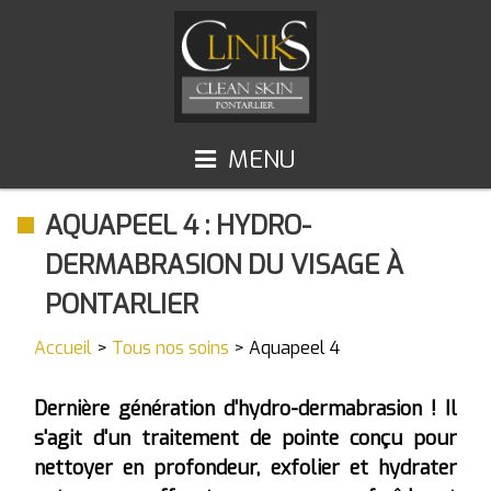
MENU
ACCUEIL
TOUS NOS SOINS
AQUAPEEL 4 : HYDRO-
Épilation au laser
ACCÈS ET HORAIRES
DERMABRASION DU VISAGE À
Raffermissement du visage et du corps
CONTACT
PONTARLIER
Silhouette et cellulite
Accueil
>
Tous nos soins
> Aquapeel 4
Aquapeel 4
JetPeel
Dernière génération d'hydro-dermabrasion ! Il
s'agit d'un traitement de pointe conçu pour
Microneedling Exosomes - PDRN
nettoyer en profondeur, exfolier et hydrater
Protocoles KLERESCA - LUMIXA