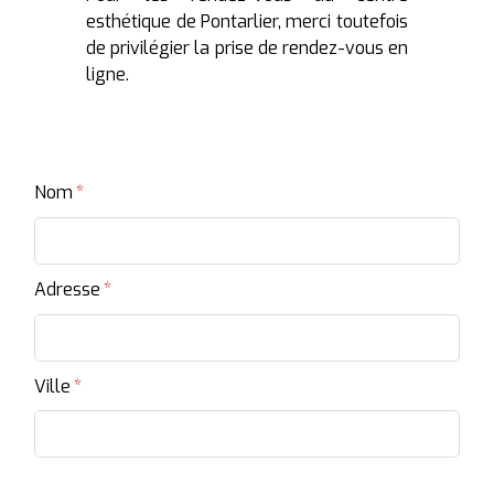
esthétique de Pontarlier, merci toutefois
Les soins RENATA FRANÇA
de privilégier la prise de rendez-vous en
Photobiomodulation par LED
ligne.
Peeling léger
Programmes de soins spéciaux
Nom
Adresse
Ville