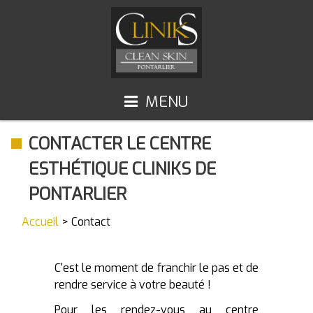
MENU
ACCUEIL
TOUS NOS SOINS
CONTACTER LE CENTRE
Épilation au laser
ACCÈS ET HORAIRES
ESTHÉTIQUE CLINIKS DE
Raffermissement du visage et du corps
CONTACT
PONTARLIER
Silhouette et cellulite
Accueil
> Contact
Aquapeel 4
JetPeel
C'est le moment de franchir le pas et de
Microneedling Exosomes - PDRN
rendre service à votre beauté !
Protocoles KLERESCA - LUMIXA
Pour les rendez-vous au centre